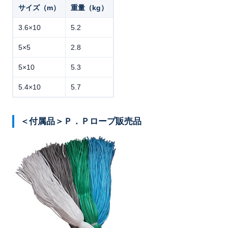
サイズ（m）
重量（kg）
3.6×10
5.2
5×5
2.8
5×10
5.3
5.4×10
5.7
＜付属品＞Ｐ．Ｐロープ販売品