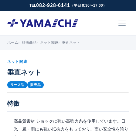
082-928-6141
TEL
（平日 8:30〜17:00）
ホーム
取扱商品
ネット関連
垂直ネット
ネット関連
垂直ネット
リース品
販売品
特徴
高品質素材 ショックに強い高強力糸を使用しています。日
光・風・雨にも強い抵抗力をもっており、高い安全性を誇り