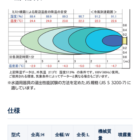
仕様
機械質
型式
全高:H
全幅:W
全長:L
噴霧量
量